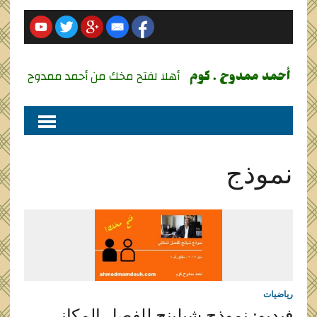
أحمد ممدوح . كوم
أهلا لفتح مخك من أحمد ممدوح
نموذج
رياضيات
فيديو: نموذج شيلينج للفصل المكاني