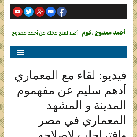
أحمد ممدوح . كوم
أهلا لفتح مخك من أحمد ممدوح
فيديو: لقاء مع المعماري
أدهم سليم عن مفهموم
المدينة و المشهد
المعماري في مصر
واقتراحات لإصلاحه