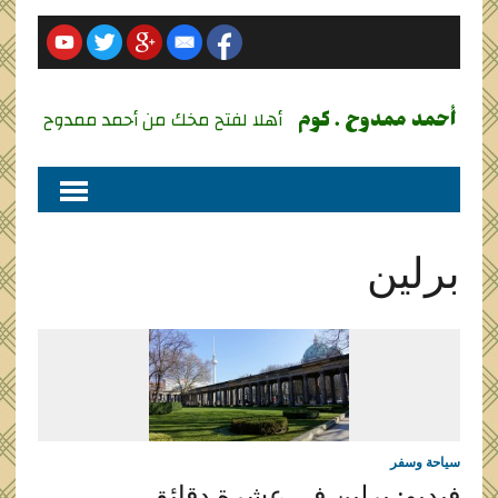
أحمد ممدوح . كوم
أهلا لفتح مخك من أحمد ممدوح
برلين
سياحة وسفر
فيديو: برلين في عشرة دقائق