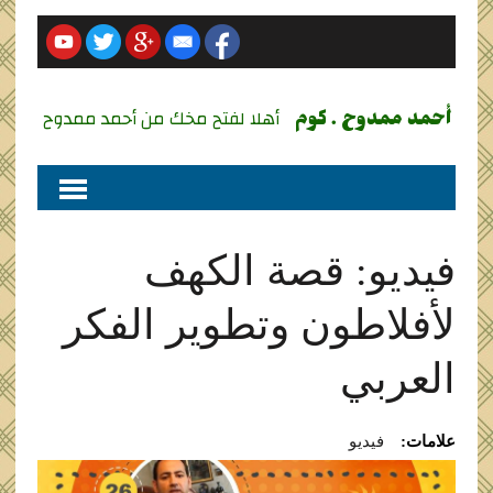
أحمد ممدوح . كوم
أهلا لفتح مخك من أحمد ممدوح
فيديو: قصة الكهف
لأفلاطون وتطوير الفكر
العربي
علامات:
فيديو